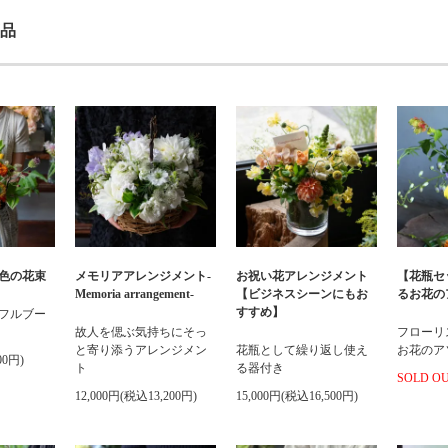
品
色の花束
メモリアアレンジメント-
お祝い花アレンジメント
【花瓶セ
Memoria arrangement-
【ビジネスシーンにもお
るお花の
すすめ】
フルブー
故人を偲ぶ気持ちにそっ
フローリ
と寄り添うアレンジメン
花瓶として繰り返し使え
お花のア
00円)
ト
る器付き
SOLD O
12,000円(税込13,200円)
15,000円(税込16,500円)