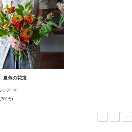
】夏色の花束
フルブーケ
,700円)
<
1
>