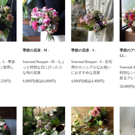
季節の花束 - M -
季節の花束 - S -
季節のア
LL -
t - L - 季節
Seasonal Bouquet - M - ちょ
Seasonal Bouquet - S - 自宅
に使用し
っと特別な日にぴったり
用やカジュアルなお祝い
Seasonal A
な旬の花束
におすすめな花束
特別なシ
彩るアレ
,550円)
6,000円(税込6,600円)
4,000円(税込4,400円)
20,000円