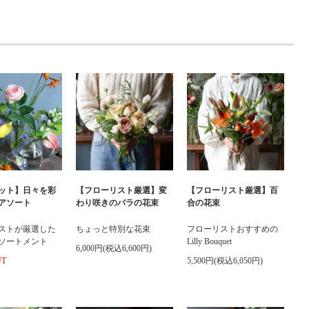
ット】日々を彩
【フローリスト厳選】変
【フローリスト厳選】百
アソート
わり咲きのバラの花束
合の花束
ストが厳選した
ちょっと特別な花束
フローリストおすすめの
ソートメント
Lilly Bouquet
6,000円(税込6,600円)
UT
5,500円(税込6,050円)