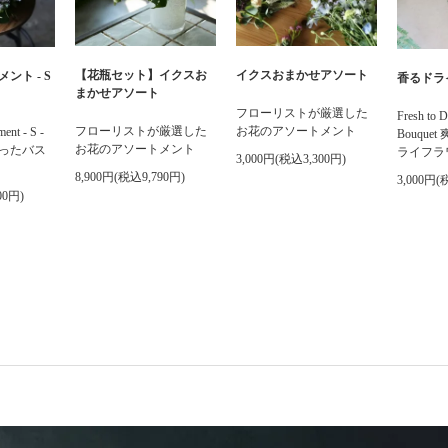
イクスおまかせアソート
【花瓶セット】イクスお
ント - S
香るドラ
まかせアソート
フローリストが厳選した
Fresh to D
お花のアソートメント
フローリストが厳選した
ent - S -
Bouqu
お花のアソートメント
ったバス
ライフラ
3,000円(税込3,300円)
8,900円(税込9,790円)
3,000円(
00円)