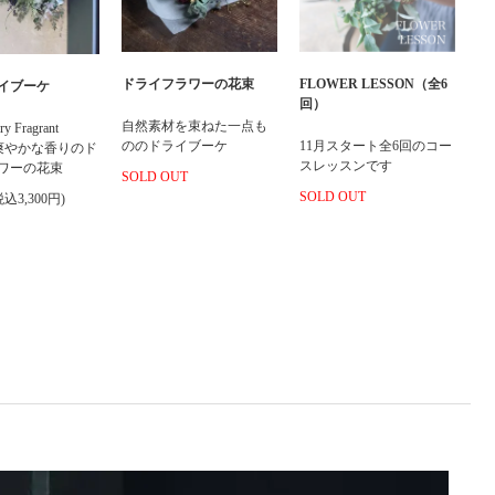
FLOWER LESSON（全6
ドライフラワーの花束
イブーケ
回）
自然素材を束ねた一点も
ry Fragrant
11月スタート全6回のコー
ののドライブーケ
et 爽やかな香りのド
スレッスンです
ワーの花束
SOLD OUT
SOLD OUT
税込3,300円)