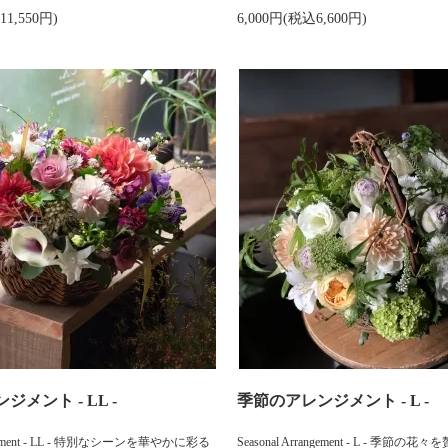
11,550円)
6,000円(税込6,600円)
メント - LL -
季節のアレンジメント - L -
rangement - LL - 特別なシーンを華やかに彩る
Seasonal Arrangement - L - 季