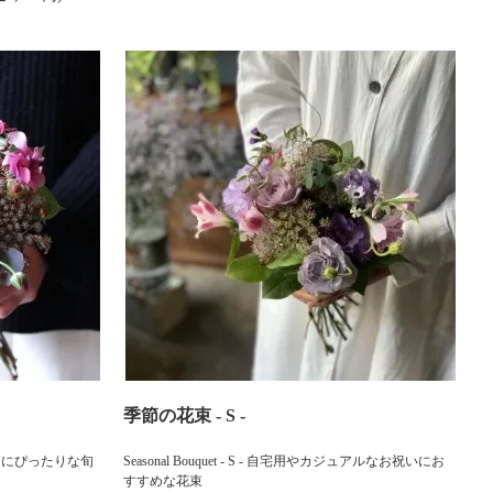
季節の花束 - S -
特別な日にぴったりな旬
Seasonal Bouquet - S - 自宅用やカジュアルなお祝いにお
すすめな花束