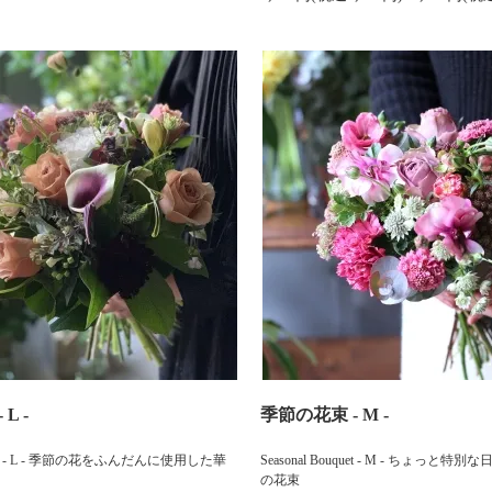
L -
季節の花束 - M -
uquet - L - 季節の花をふんだんに使用した華
Seasonal Bouquet - M - ちょっと
の花束