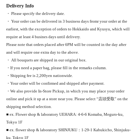
Delivery Info
・ Please specify the delivery date.
・ Your order can be delivered in 3 business days fromr your order at the
earliest, with the exception of orders to Hokkaido and Kyusyu, which will
require at least 4 busines days until delivery.
Please note that orders placed after 6PM will be counted in the day after
and will require one extra day to the above.
・ All bouquets are shipped in our original box.
・If you need a paper bag, please fill in the remarks column.
・Shipping fee is 2,200yen nationwide.
・Your order will be confirmed and shipped after payment.
・We also provide In-Store Pickup, in which you may place your order
online and pick it up at a store near you. Please select “店頭受取” on the
shipping method selection.
■ ex. Flower shop & laboratory UEHARA: 4-6-6 Komaba, Meguro-ku,
Tokyo 1F
■ ex. flower shop & laboratory SHINJUKU：1-29-1 Kabukicho, Shinjuku-
ku, Tokyo 1F